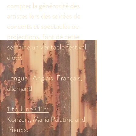
compter la générosité des
artistes lors des soirées de
concerts et spectacles ou
projections, font de cette
semaine un véritable festival
d'été.
Langue : Anglais, Français,
allemand
​11th June / 11h:
Konzert, Maria Palatine and
friends.