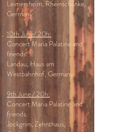
Leimersheim, Rheinschänke,
Germany
10th June/ 20h:
Concert Maria Palatine and
friends.
Landau, Haus am
Westbahnhof, Germany
9th June / 20h:
Concert Maria Palatine and
friends.
Jockgrim, Zehnthaus,