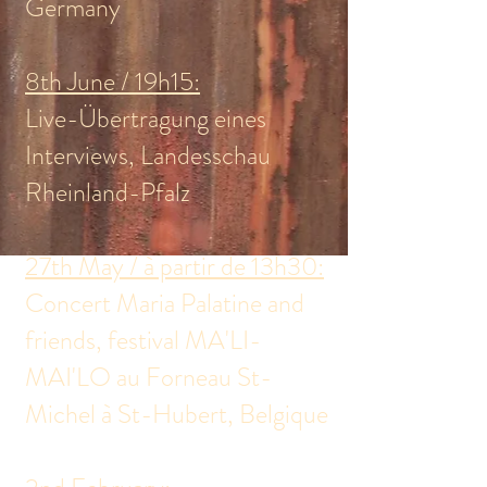
Germany
8th June / 19h15:
Live-Übertragung eines
Interviews, Landesschau
Rheinland-Pfalz
27th May / à partir de 13h30:
Concert Maria Palatine and
friends, festival MA'LI-
MAI'LO au Forneau St-
Michel à St-Hubert, Belgique