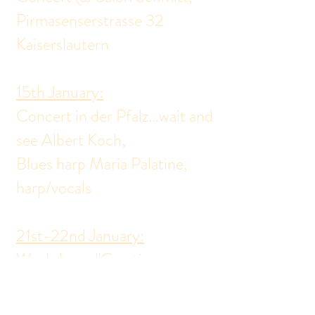
Pirmasenserstrasse 32
Kaiserslautern
15th January:
Concert in der Pfalz…wait and
see Albert Koch,
Blues harp Maria Palatine,
harp/vocals
21st-22nd January:
Workshop : "Creative
Weekend" avec Maria
Palatine et Daan Verlaan