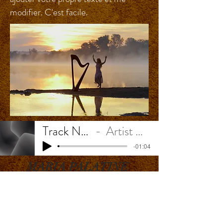
modifier. C'est facile.
Track Name
Artist Name
-01:04
MARIA PALATINE
COMPAGNIE DU BANC PUBLIC
615 C
haussée de Charleroi, Martinrou -
6220 Fleurus
Email:
office@mariapalatine.com