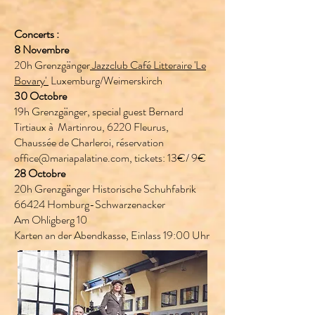
Concerts :
8 Novembre
20h Grenzgänger
Jazzclub Café Litteraire 'Le
Bovary'
Luxemburg/Weimerskirch
30 Octobre
19h Grenzgänger, special guest Bernard
Tirtiaux à Martinrou, 6220 Fleurus,
Chaussée de Charleroi, réservation
office@mariapalatine.com
, tickets: 13€/ 9€​
28 Octobre
20h Grenzgänger Historische Schuhfabrik
66424 Homburg-Schwarzenacker
Am Ohligberg 10
Karten an der Abendkasse, Einlass 19:00 Uhr