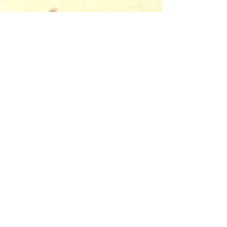
Faire éclater les frontières
des genres, des cultures et
des générations avec de la
poésie et de la musique :
telle est l'intention d'une
série de concerts-un
projet soutenu par l'Union
européenne- avec des
musiciens* de Rhénanie-
Palatinat, de Sarre, de