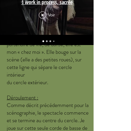
1 work in process, sacrée
Voir
La harpe dans ce spectacle est plus
qu’un instrument de musique, elle est
partenaire de vie, de danse, elle est
mon « chez moi ». Elle bouge sur la
scène (elle a des petites roues), sur
cette ligne qui sépare le cercle
intérieur
du cercle extérieur.
Déroulement :
Comme décrit précédemment pour la
scénographie, le spectacle commence
et se termine au centre du cercle. Je
joue sur cette seule corde de basse de