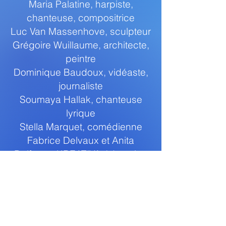
Maria Palatine, harpiste,
chanteuse, compositrice
Luc Van Massenhove, sculpteur
Grégoire Wuillaume, architecte,
peintre
Dominique Baudoux, vidéaste,
journaliste
Soumaya Hallak, chanteuse
lyrique
Stella Marquet, comédienne
Fabrice Delvaux et Anita
Delforge, KREATIVA éducation
permanente
Laurence Binon,
communication
Roman Minin, vidéaste, peintre
Axel Genicot, technicien de son