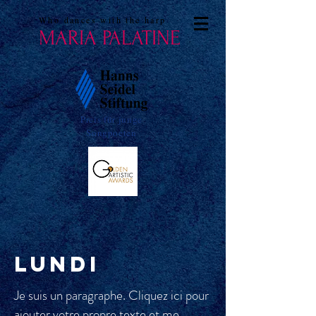
Who dances with the harp
MARIA PALATINE
Preis für junge
Songpoeten
LUNDI
Je suis un paragraphe. Cliquez ici pour
ajouter votre propre texte et me